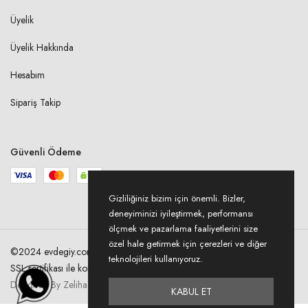
Üyelik
Üyelik Hakkında
Hesabım
Sipariş Takip
Güvenli Ödeme
Gizliliğiniz bizim için önemli. Bizler,
deneyiminizi iyileştirmek, performansı
ölçmek ve pazarlama faaliyetlerini size
özel hale getirmek için çerezleri ve diğer
©2024 evdegiy.com Tüm hakları saklıdır. Kredi kartı bilgileriniz 256bit
teknolojileri kullanıyoruz.
SSL sertifikası ile korunmaktadır.
Designed By Zeliha Acer
KABUL ET