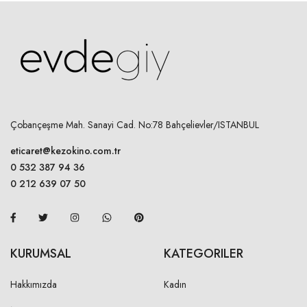
Çobançeşme Mah. Sanayi Cad. No:78 Bahçelievler/ISTANBUL
eticaret@kezokino.com.tr
0 532 387 94 36
0 212 639 07 50
KURUMSAL
KATEGORILER
Hakkımızda
Kadın