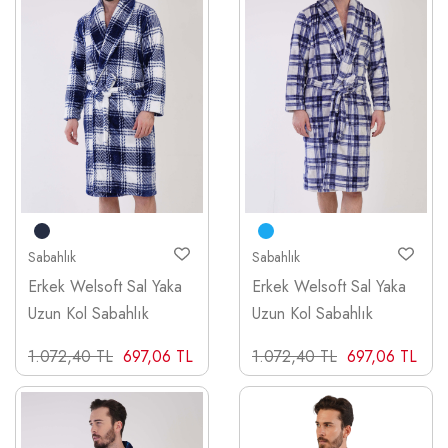
Sabahlık
Sabahlık
Erkek Welsoft Sal Yaka
Erkek Welsoft Sal Yaka
Uzun Kol Sabahlık
Uzun Kol Sabahlık
1.072,40 TL
697,06 TL
1.072,40 TL
697,06 TL