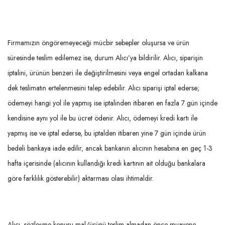
Firmamızın öngöremeyeceği mücbir sebepler oluşursa ve ürün
süresinde teslim edilemez ise, durum Alıcı’ya bildirilir. Alıcı, siparişin
iptalini, ürünün benzeri ile değiştirilmesini veya engel ortadan kalkana
dek teslimatın ertelenmesini talep edebilir. Alıcı siparişi iptal ederse;
ödemeyi hangi yol ile yapmış ise iptalinden itibaren en fazla 7 gün içinde
kendisine aynı yol ile bu ücret ödenir. Alıcı, ödemeyi kredi kartı ile
yapmış ise ve iptal ederse, bu iptalden itibaren yine 7 gün içinde ürün
bedeli bankaya iade edilir, ancak bankanın alıcının hesabına en geç 1-3
hafta içerisinde (alıcının kullandığı kredi kartının ait olduğu bankalara
göre farklılık gösterebilir) aktarması olası ihtimaldir.
Alıcı, sözleşme konusu mal/ürünü teslim almadan önce muayene