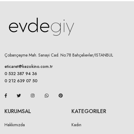
Çobançeşme Mah. Sanayi Cad. No:78 Bahçelievler/ISTANBUL
eticaret@kezokino.com.tr
0 532 387 94 36
0 212 639 07 50
KURUMSAL
KATEGORILER
Hakkımızda
Kadın