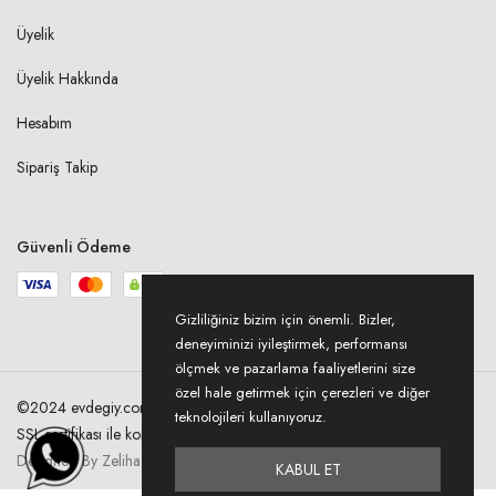
Üyelik
Üyelik Hakkında
Hesabım
Sipariş Takip
Güvenli Ödeme
Gizliliğiniz bizim için önemli. Bizler,
deneyiminizi iyileştirmek, performansı
ölçmek ve pazarlama faaliyetlerini size
özel hale getirmek için çerezleri ve diğer
©2024 evdegiy.com Tüm hakları saklıdır. Kredi kartı bilgileriniz 256bit
teknolojileri kullanıyoruz.
SSL sertifikası ile korunmaktadır.
Designed By Zeliha Acer
KABUL ET