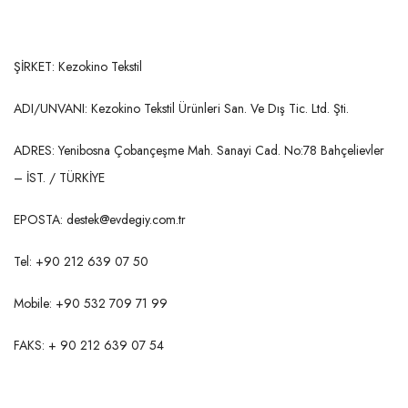
ŞİRKET: Kezokino Tekstil
ADI/UNVANI: Kezokino Tekstil Ürünleri San. Ve Dış Tic. Ltd. Şti.
ADRES: Yenibosna Çobançeşme Mah. Sanayi Cad. No:78 Bahçelievler
– İST. / TÜRKİYE
EPOSTA: destek@evdegiy.com.tr
Tel: +90 212 639 07 50
Mobile: +90 532 709 71 99
FAKS: + 90 212 639 07 54