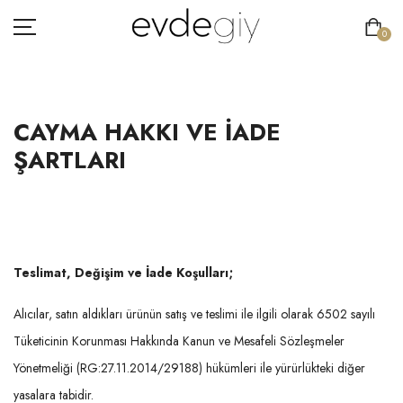
0
CAYMA HAKKI VE İADE
KADIN
ŞARTLARI
ERKEK
ÇOCUK
HAKKIMIZDA
Teslimat, Değişim ve İade Koşulları;
İLETIŞIM
Alıcılar, satın aldıkları ürünün satış ve teslimi ile ilgili olarak 6502 sayılı
Tüketicinin Korunması Hakkında Kanun ve Mesafeli Sözleşmeler
Yönetmeliği (RG:27.11.2014/29188) hükümleri ile yürürlükteki diğer
yasalara tabidir.