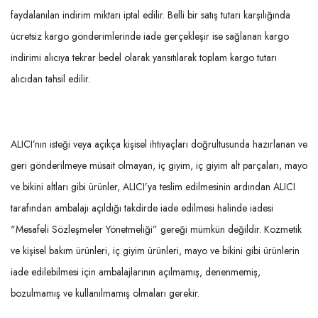
faydalanılan indirim miktarı iptal edilir. Belli bir satış tutarı karşılığında
ücretsiz kargo gönderimlerinde iade gerçekleşir ise sağlanan kargo
indirimi alıcıya tekrar bedel olarak yansıtılarak toplam kargo tutarı
alıcıdan tahsil edilir.
ALICI’nın isteği veya açıkça kişisel ihtiyaçları doğrultusunda hazırlanan ve
geri gönderilmeye müsait olmayan, iç giyim, iç giyim alt parçaları, mayo
ve bikini altları gibi ürünler, ALICI’ya teslim edilmesinin ardından ALICI
tarafından ambalajı açıldığı takdirde iade edilmesi halinde iadesi
"Mesafeli Sözleşmeler Yönetmeliği” gereği mümkün değildir. Kozmetik
ve kişisel bakım ürünleri, iç giyim ürünleri, mayo ve bikini gibi ürünlerin
iade edilebilmesi için ambalajlarının açılmamış, denenmemiş,
bozulmamış ve kullanılmamış olmaları gerekir.