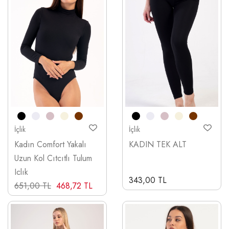
İçlik
İçlik
Kadın Comfort Yakalı
KADIN TEK ALT
Uzun Kol Cıtcıtlı Tulum
Iclık
343,00 TL
651,00 TL
468,72 TL