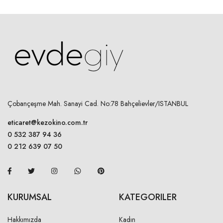
Çobançeşme Mah. Sanayi Cad. No:78 Bahçelievler/ISTANBUL
eticaret@kezokino.com.tr
0 532 387 94 36
0 212 639 07 50
KURUMSAL
KATEGORILER
Hakkımızda
Kadın