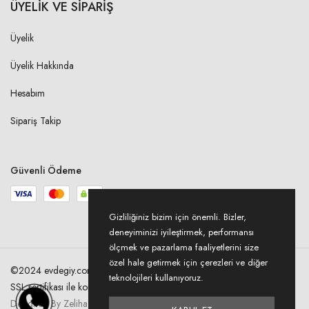
ÜYELİK VE SİPARİŞ
Üyelik
Üyelik Hakkında
Hesabım
Sipariş Takip
Güvenli Ödeme
Gizliliğiniz bizim için önemli. Bizler,
deneyiminizi iyileştirmek, performansı
ölçmek ve pazarlama faaliyetlerini size
özel hale getirmek için çerezleri ve diğer
©2024 evdegiy.com Tüm hakları saklıdır. Kredi kartı bilgileriniz 256bit
teknolojileri kullanıyoruz.
SSL sertifikası ile korunmaktadır.
Designed By Zeliha Acer