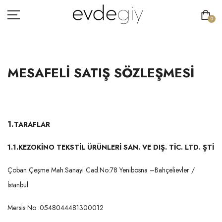
0
MESAFELI SATIŞ SÖZLEŞMESI
KADIN
ERKEK
1.
ÇOCUK
TARAFLAR
HAKKIMIZDA
1.1.
KEZOKİNO TEKSTİL ÜRÜNLERİ SAN. VE DIŞ. TİC. LTD. ŞTİ
İLETIŞIM
Çoban Çeşme Mah.Sanayi Cad.No:78 Yenibosna –Bahçelievler /
İstanbul
Mersis No :0548044481300012