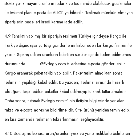
stokta yer almayan ürünlerin tedarik ve tesliminde olabilecek gecikmeler
ile teslimat planı e-posta ile ALICI’ ya bildirilir. Teslimatı mümkün olmayan
siparişlerin bedelleri kredi kartına iade edilir.
4.9.Tahsilatı yapılmış bir siparişin teslimatı Türkiye içindeyse Kargo ile
Türkiye dışındaysa yurtdışı gönderilerini kabul eden bir kargo firması ile
yapılır. Sipariş edilen ürünlerin belirtilen süreler içinde teslim edilmemesi
durumunda …………@Evdegiy.com.tr. adresine e-posta gönderilebilir.
Kargo aranarak paket takibi yapılabilir. Paket teslim alındıktan sonra
teslimatın yapıldığı kabul edilir. Bu yüzden; Teslimat sırasında hasarlı
olduğunu tespit edilen paketler kabul edilmeyip tutanak tutturulmalıdır.
Daha sonra, tutanak Evdegiy.com.tr’ nin iletişim bilgilerinde yer alan
faksa ve e-posta adresine bildirilmelidir. Site, ürünü yeniden temin edip,
en kısa zamanda teslimatın tekrarlanmasını sağlayacaktır.
4.10.Sözleşme konusu ürün/ürünler, yasa ve yönetmeliklerle belirlenen