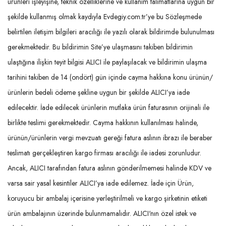
ürünleri işleyişine, teknik özelliklerine ve kullanım talimatlarına uygun bir
şekilde kullanmış olmak kaydıyla Evdegiy.com.tr’ye bu Sözleşmede
belirtilen iletişim bilgileri aracılığı ile yazılı olarak bildirimde bulunulması
gerekmektedir. Bu bildirimin Site’ye ulaşmasını takiben bildirimin
ulaştığına ilişkin teyit bilgisi ALICI ile paylaşılacak ve bildirimin ulaşma
tarihini takiben de 14 (ondört) gün içinde cayma hakkına konu ürünün/
ürünlerin bedeli ödeme şekline uygun bir şekilde ALICI’ya iade
edilecektir. İade edilecek ürünlerin mutlaka ürün faturasının orijinali ile
birlikte teslimi gerekmektedir. Cayma hakkının kullanılması halinde,
ürünün/ürünlerin vergi mevzuatı gereği fatura aslının ibrazı ile beraber
teslimatı gerçekleştiren kargo firması aracılığı ile iadesi zorunludur.
Ancak, ALICI tarafından fatura aslının gönderilmemesi halinde KDV ve
varsa sair yasal kesintiler ALICI’ya iade edilemez. İade için Ürün,
koruyucu bir ambalaj içerisine yerleştirilmeli ve kargo şirketinin etiketi
ürün ambalajının üzerinde bulunmamalıdır. ALICI'nın özel istek ve