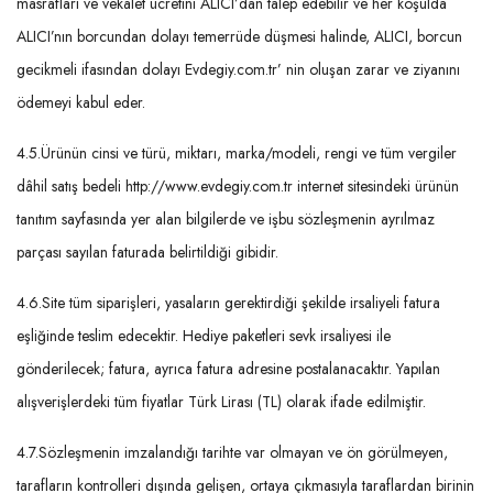
masrafları ve vekâlet ücretini ALICI’dan talep edebilir ve her koşulda
ALICI’nın borcundan dolayı temerrüde düşmesi halinde, ALICI, borcun
gecikmeli ifasından dolayı Evdegiy.com.tr’ nin oluşan zarar ve ziyanını
ödemeyi kabul eder.
4.5.Ürünün cinsi ve türü, miktarı, marka/modeli, rengi ve tüm vergiler
dâhil satış bedeli
http://www.evdegiy.com.tr
internet sitesindeki ürünün
tanıtım sayfasında yer alan bilgilerde ve işbu sözleşmenin ayrılmaz
parçası sayılan faturada belirtildiği gibidir.
4.6.Site tüm siparişleri, yasaların gerektirdiği şekilde irsaliyeli fatura
eşliğinde teslim edecektir. Hediye paketleri sevk irsaliyesi ile
gönderilecek; fatura, ayrıca fatura adresine postalanacaktır. Yapılan
alışverişlerdeki tüm fiyatlar Türk Lirası (TL) olarak ifade edilmiştir.
4.7.Sözleşmenin imzalandığı tarihte var olmayan ve ön görülmeyen,
tarafların kontrolleri dışında gelişen, ortaya çıkmasıyla taraflardan birinin