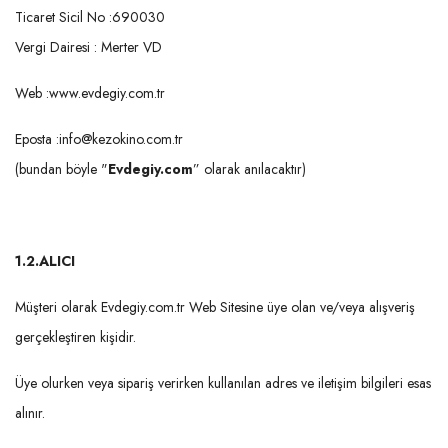
Ticaret Sicil No :690030
Vergi Dairesi : Merter VD
Web :www.evdegiy.com.tr
Eposta :info@kezokino.com.tr
(bundan böyle "
Evdegiy.com
” olarak anılacaktır)
1.2.
ALICI
Müşteri olarak Evdegiy.com.tr Web Sitesine üye olan ve/veya alışveriş
gerçekleştiren kişidir.
Üye olurken veya sipariş verirken kullanılan adres ve iletişim bilgileri esas
alınır.