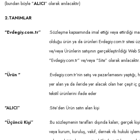
(bundan böyle "
ALICI
” olarak anılacaktır)
2.
TANIMLAR
"Evdegiy.com.tr”
:Sözleşme kapsamında imal ettiği veya ettirdiği mar
olduğu ürün ya da ürünleri Evdegiy.com.tr sitesi ü
ve/veya Ürünlerin satışının gerçekleştirildiği Web
"Evdegiy.com.tr” ve/veya "Site” olarak anılacaktır.
"Ürün "
:Evdegiy.com.tr’nin satış ve pazarlamasını yaptığı, 
yer alan ya da ileride yer alacak olan her çeşit iç 
tekstil ürünlerini ifade eder
"ALICI”
:Site’den Ürün satın alan kişi
"Üçüncü Kişi”
:Bu sözleşmenin tarafları dışında kalan; gerçek kişi
veya kurum, kuruluş, vakıf, dernek vb. hukuki işlem 