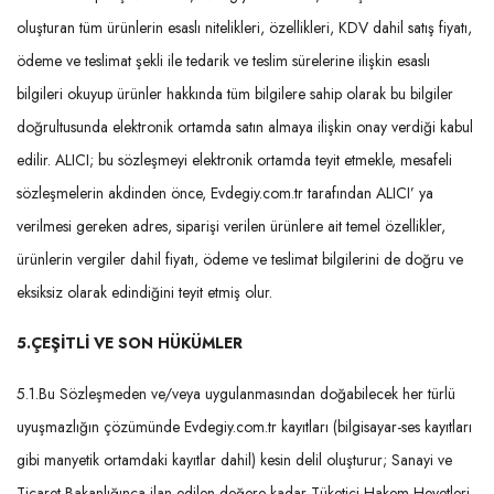
oluşturan tüm ürünlerin esaslı nitelikleri, özellikleri, KDV dahil satış fiyatı,
ödeme ve teslimat şekli ile tedarik ve teslim sürelerine ilişkin esaslı
bilgileri okuyup ürünler hakkında tüm bilgilere sahip olarak bu bilgiler
doğrultusunda elektronik ortamda satın almaya ilişkin onay verdiği kabul
edilir. ALICI; bu sözleşmeyi elektronik ortamda teyit etmekle, mesafeli
sözleşmelerin akdinden önce, Evdegiy.com.tr tarafından ALICI’ ya
verilmesi gereken adres, siparişi verilen ürünlere ait temel özellikler,
ürünlerin vergiler dahil fiyatı, ödeme ve teslimat bilgilerini de doğru ve
eksiksiz olarak edindiğini teyit etmiş olur.
5.
ÇEŞİTLİ VE SON HÜKÜMLER
5.1.Bu Sözleşmeden ve/veya uygulanmasından doğabilecek her türlü
uyuşmazlığın çözümünde Evdegiy.com.tr kayıtları (bilgisayar-ses kayıtları
gibi manyetik ortamdaki kayıtlar dahil) kesin delil oluşturur; Sanayi ve
Ticaret Bakanlığınca ilan edilen değere kadar Tüketici Hakem Heyetleri,