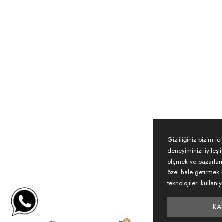
Gizliliğiniz bizim iç
deneyiminizi iyileş
ölçmek ve pazarlama
özel hale getirmek i
teknolojileri kullanı
KA
0
0