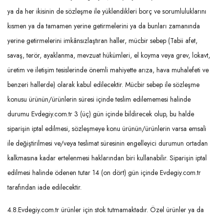
ya da her ikisinin de sözleşme ile yüklendikleri borç ve sorumluluklarını
kısmen ya da tamamen yerine getirmelerini ya da bunları zamanında
yerine getirmelerini imkânsızlaştıran haller, mücbir sebep (Tabii afet,
savaş, terör, ayaklanma, mevzuat hükümleri, el koyma veya grev, lokavt,
üretim ve iletişim tesislerinde önemli mahiyette arıza, hava muhalefeti ve
benzeri hallerde) olarak kabul edilecektir. Mücbir sebep ile sözleşme
konusu ürünün/ürünlerin süresi içinde teslim edilememesi halinde
durumu Evdegiy.com.tr 3 (üç) gün içinde bildirecek olup, bu halde
siparişin iptal edilmesi, sözleşmeye konu ürünün/ürünlerin varsa emsali
ile değiştirilmesi ve/veya teslimat süresinin engelleyici durumun ortadan
kalkmasına kadar ertelenmesi haklarından biri kullanabilir. Siparişin iptal
edilmesi halinde ödenen tutar 14 (on dört) gün içinde Evdegiy.com.tr
tarafından iade edilecektir.
4.8.Evdegiy.com.tr ürünler için stok tutmamaktadır. Özel ürünler ya da