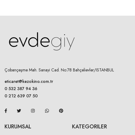
Çobançeşme Mah. Sanayi Cad. No:78 Bahçelievler/ISTANBUL
eticaret@kezokino.com.tr
0 532 387 94 36
0 212 639 07 50
KURUMSAL
KATEGORILER