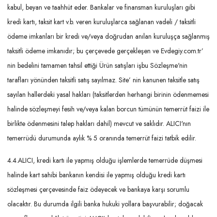
kabul, beyan ve taahhüt eder. Bankalar ve finansman kuruluşları gibi
kredi kartı, taksit kart v.b. veren kuruluşlarca sağlanan vadeli / taksitli
ödeme imkanları bir kredi ve/veya doğrudan anılan kuruluşça sağlanmış
taksitli ödeme imkanıdır; bu çerçevede gerçekleşen ve Evdegiy.com.tr’
nin bedelini tamamen tahsil ettiği Ürün satışları işbu Sözleşme'nin
tarafları yönünden taksitli satış sayılmaz. Site’ nin kanunen taksitle satış
sayılan hallerdeki yasal hakları (taksitlerden herhangi birinin ödenmemesi
halinde sözleşmeyi fesih ve/veya kalan borcun tümünün temerrüt faizi ile
birlikte ödenmesini talep hakları dahil) mevcut ve saklıdır. ALICI'nın
temerrüdü durumunda aylık % 5 oranında temerrüt faizi tatbik edilir.
4.4.ALICI, kredi kartı ile yapmış olduğu işlemlerde temerrüde düşmesi
halinde kart sahibi bankanın kendisi ile yapmış olduğu kredi kartı
sözleşmesi çerçevesinde faiz ödeyecek ve bankaya karşı sorumlu
olacaktır. Bu durumda ilgili banka hukuki yollara başvurabilir; doğacak