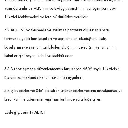
aşan durumlarda ALICI'nın ve Evdegiy.com.tr’ nin yerleşim yerindeki
Tüketici Mahkemeleri ve İcra Müdürlükleri yetkilidir.
5.2.ALICI bu Sözleşmede ve ayrılmaz parçasını oluşturan sipariş
formunda yazılı tüm koşulları ve açıklamaları okuduğunu, satış
koşullarının ve sair tüm ön bilgileri aldığını, incelediğini ve tamamını
kabul ettiğini beyan, kabul ve taahhüt eder.
5.3.Bu sözleşmede düzenlenmemiş hususlarda 6502 sayılı Tüketicinin
Korunması Hakkında Kanun hükümleri uygulanır.
5.4.İş bu sözleşme Site’ de satılan ürünün sözleşmesinin imzalanması ve
kredi kartı ile ödemenin yapılması tarihinde yürürlüğe girer.
Evdegiy.com.tr ALICI