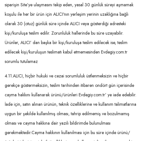
siparişin Site’ye ulaşmasını takip eden, yasal 30 günlük süreyi aşmamak
koşulu ile her bir ürün için ALICI'nın yerleşim yerinin uzaklığına bağlı
olarak 30 (otuz) günlük süre içinde ALICI veya gösterdiği adresteki
kişi/kuruluşa teslim edilir. Zorunluluk hallerinde bu süre uzayabilir.
Ürünler, ALICI’ dan başka bir kişi/kuruluşa teslim edilecek ise, teslim
edilecek kişi/kuruluşun teslimatı kabul etmemesinden Evdegiy.com.tr
sorumlu tutulamaz
4.11.ALICI, hiçbir hukuki ve cezai sorumluluk üstlenmeksizin ve hiçbir
gerekçe göstermeksizin, teslim tarihinden itibaren ondört gün içerisinde
cayma hakkını kullanarak ürünü/ürünleri Evdegiy.com.tr’ ye iade edebilir.
İade için, satın alınan ürünün, teknik özelliklerine ve kullanım talimatlarına
uygun bir şekilde kullanılmış olması, tahrip edilmemiş ve bozulmamış
olması ve cayma hakkına dair yazılı bildirimde bulunulması
gerekmektedir.Cayma hakkının kullanılması için bu süre içinde ürünü/