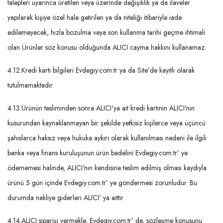
talepleri uyarınca üretilen veya üzerinde değişiklik ya da ilaveler
yapılarak kişiye özel hale getirilen ya da niteliği itibariyle iade
edilemeyecek, hızla bozulma veya son kullanma tarihi geçme ihtimali
olan Ürünler söz konusu olduğunda ALICI cayma hakkını kullanamaz.
4.12.Kredi kartı bilgileri Evdegiy.com.tr ya da Site’de kayıtlı olarak
tutulmamaktadır.
4.13.Ürünün tesliminden sonra ALICI'ya ait kredi kartının ALICI'nın
kusurundan kaynaklanmayan bir şekilde yetkisiz kişilerce veya üçüncü
şahıslarca haksız veya hukuka aykırı olarak kullanılması nedeni ile ilgili
banka veya finans kuruluşunun ürün bedelini Evdegiy.com.tr’ ye
ödememesi halinde, ALICI'nın kendisine teslim edilmiş olması kaydıyla
ürünü 5 gün içinde Evdegiy.com.tr’ ye göndermesi zorunludur. Bu
durumda nakliye giderleri ALICI’ ya aittir.
4.14.ALICI siparişi vermekle, Evdegiy.com.tr’ de, sözleşme konusunu