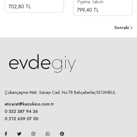
Pijama Takım
702,80 TL
799,40 TL
Sonraki
Çobançeşme Mah. Sanayi Cad. No:78 Bahçelievler/ISTANBUL
eticaret@kezokino.com.tr
0 532 387 94 36
0 212 639 07 50