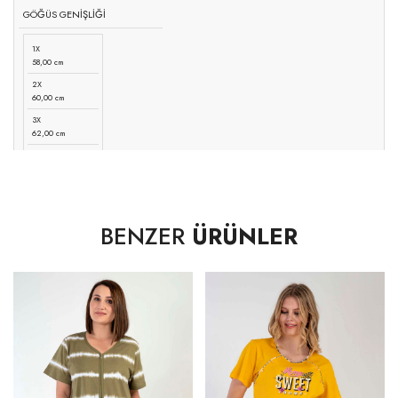
GÖĞÜS GENİŞLİĞİ
1X
58,00 cm
2X
60,00 cm
3X
62,00 cm
4X
65,00 cm
BENZER
ÜRÜNLER
ETEK UCU GENİŞLİĞİ -DÜZ
1X
68,00 cm
2X
70,00 cm
3X
72,00 cm
4X
75,00 cm