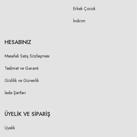
Erkek Çocuk
3X
18,50 cm
İndirim
4X
18,50 cm
HESABINIZ
ARKA YAKA DÜŞÜKLÜĞÜ-
OMUZ BAŞINDAN
Mesafeli Satış Sözleşmesi
1X
Teslimat ve Garanti
1,00 cm
2X
Gizlilik ve Güvenlik
1,00 cm
3X
İade Şartları
1,00 cm
4X
1,00 cm
ÜYELİK VE SİPARİŞ
YAKA BİYE ENİ
Üyelik