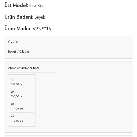
Üst Model:
Kısa Kol
Ürün Bedeni:
Büyük
Ürün Marka:
VİENETTA
Ölçü Adı
Boyut / Ölçüm
ARKA ORTADAN BOY
1X
110,00 cm
2X
110,00 cm
3X
111,00 cm
4X
112,00 cm