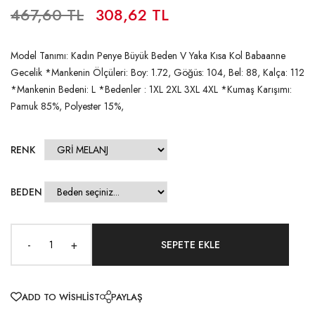
467,60 TL
308,62 TL
Model Tanımı: Kadın Penye Büyük Beden V Yaka Kısa Kol Babaanne
Gecelik *Mankenin Ölçüleri: Boy: 1.72, Göğüs: 104, Bel: 88, Kalça: 112
*Mankenin Bedeni: L *Bedenler : 1XL 2XL 3XL 4XL *Kumaş Karışımı:
Pamuk 85%, Polyester 15%,
RENK
BEDEN
-
+
ADD TO WISHLIST
PAYLAŞ