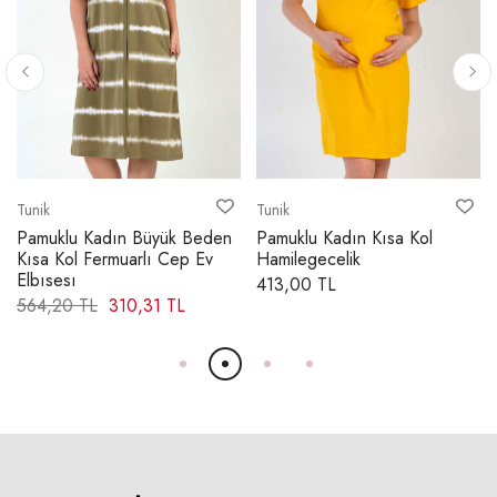
KOLEVİ - DÜZ
1X
26,50 cm
2X
27,50 cm
3X
Tunik
Tunik
28,50 cm
Pamuklu Kadın Büyük Beden
Pamuklu Kadın Kısa Kol
4X
29,50 cm
Kısa Kol Fermuarlı Cep Ev
Hamilegecelik
Elbısesı
413,00 TL
564,20 TL
310,31 TL
KOL AĞZI GENİŞLİĞİ
1X
22,00 cm
2X
23,00 cm
3X
24,00 cm