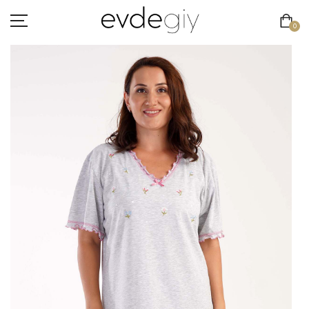
0
KADIN
ERKEK
ÇOCUK
HAKKIMIZDA
İLETIŞIM