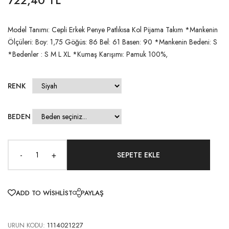
Model Tanımı: Cepli Erkek Penye Patlıkısa Kol Pijama Takım *Mankenin
Ölçüleri: Boy: 1,75 Göğüs: 86 Bel: 61 Basen: 90 *Mankenin Bedeni: S
*Bedenler : S M L XL *Kumaş Karışımı: Pamuk 100%,
RENK
BEDEN
-
+
ADD TO WISHLIST
PAYLAŞ
URUN KODU:
1114021227