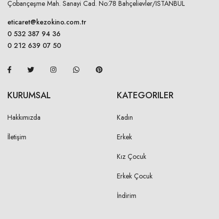
Çobançeşme Mah. Sanayi Cad. No:78 Bahçelievler/ISTANBUL
eticaret@kezokino.com.tr
0 532 387 94 36
0 212 639 07 50
KURUMSAL
KATEGORILER
Hakkımızda
Kadın
İletişim
Erkek
Kız Çocuk
Erkek Çocuk
İndirim