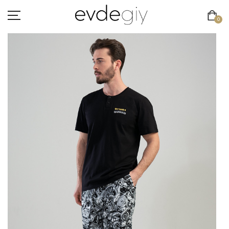
0
KADIN
ERKEK
ÇOCUK
HAKKIMIZDA
İLETIŞIM