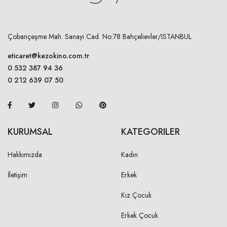
Çobançeşme Mah. Sanayi Cad. No:78 Bahçelievler/ISTANBUL
eticaret@kezokino.com.tr
0 532 387 94 36
0 212 639 07 50
KURUMSAL
KATEGORILER
Hakkımızda
Kadın
İletişim
Erkek
Kız Çocuk
Erkek Çocuk