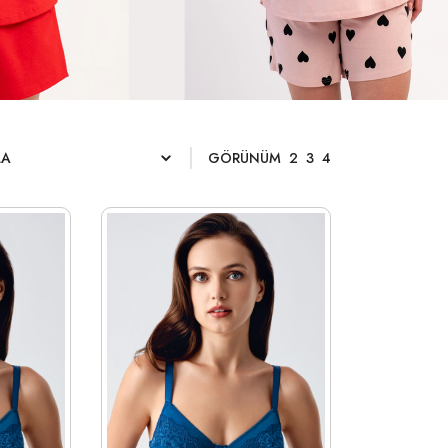
GÖRÜNÜM
2
3
4