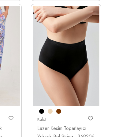
Külot
k
Lazer Kesim Toparlayıcı
a
Yüksek Bel String , 369206