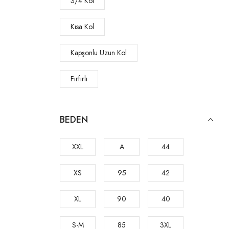
3/4 Kol
Korse
Kısa Kol
Sütyen
Kapşonlu Uzun Kol
Sütyen Külot Takım
Fırfırlı
Body
Tek Alt
Bralet
BEDEN
İp Askılı
Jartier Takım
XXL
A
44
Kalın Askılı
Külot
XS
95
42
Düşük Omuz
Bornoz
XL
90
40
Slip
Sabahlık Set
S-M
85
3XL