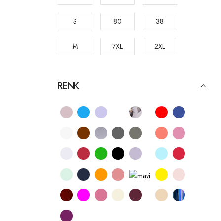
Short
Tulum
S
80
38
Boy
İçlik
M
7XL
2XL
Hayalet
Gömlek
L-XL
75
1XL
Desenli
RENK
Eşofman
L
70
12CM
Destekli
Eşofman 3'lü Set
D
6XL
10CM
Çift Destekli
Tayt
C
5XL
100
Basic
B
4XL
Big Size
Dantelli