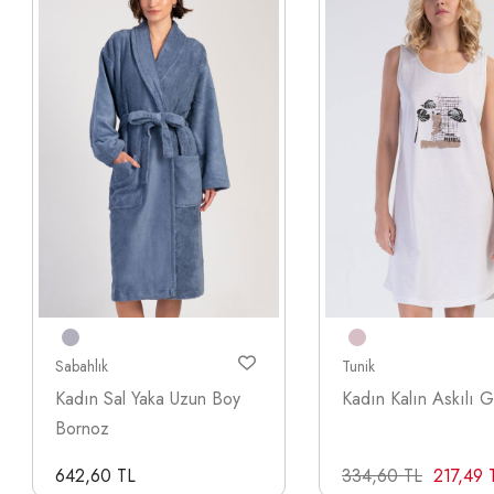
Sabahlık
Tunik
Kadın Sal Yaka Uzun Boy
Kadın Kalın Askılı G
Bornoz
642,60 TL
334,60 TL
217,49 