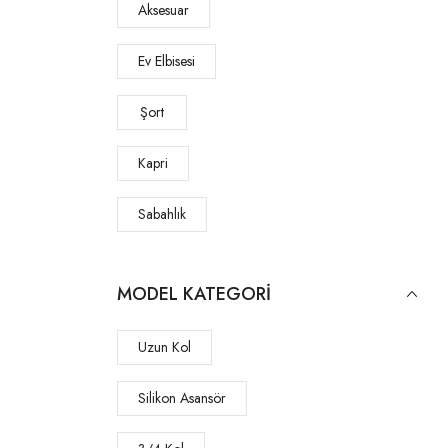
Aksesuar
Ev Elbisesi
Şort
Kapri
Sabahlık
Pantolon
MODEL KATEGORI
Pijama
Uzun Kol
Pantolon Takım
Silikon Asansör
Gecelik