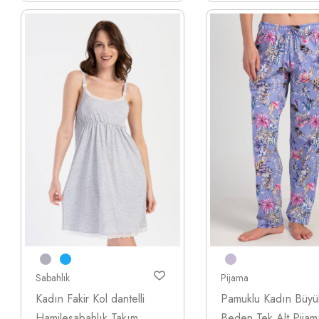
Sabahlık
Pijama
Kadın Fakir Kol dantelli
Pamuklu Kadın Büyü
Hamilesabahlık Takım
Beden Tek Alt Pijam