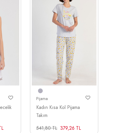
Pijama
ecelik
Kadın Kısa Kol Pijama
Takım
TL
541,80 TL
379,26 TL