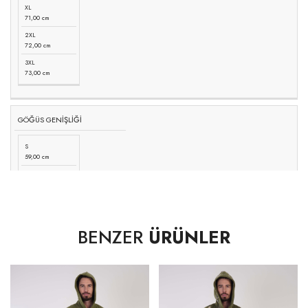
XL
71,00 cm
2XL
72,00 cm
3XL
73,00 cm
GÖĞÜS GENİŞLİĞİ
S
59,00 cm
M
61,00 cm
L
63,00 cm
BENZER
ÜRÜNLER
XL
65,00 cm
2XL
67,00 cm
3XL
69,00 cm