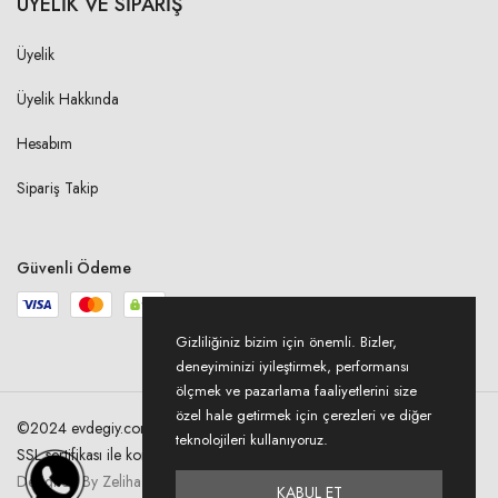
ÜYELİK VE SİPARİŞ
ORTASINDAN
Üyelik
S
8,00 cm
Üyelik Hakkında
M
8,00 cm
Hesabım
L
8,50 cm
Sipariş Takip
XL
8,50 cm
2XL
9,00 cm
Güvenli Ödeme
3XL
9,00 cm
Gizliliğiniz bizim için önemli. Bizler,
deneyiminizi iyileştirmek, performansı
ARKA YAKA DÜŞÜKLÜĞÜ-
ölçmek ve pazarlama faaliyetlerini size
OMUZ BAŞINDAN
özel hale getirmek için çerezleri ve diğer
©2024 evdegiy.com Tüm hakları saklıdır. Kredi kartı bilgileriniz 256bit
S
teknolojileri kullanıyoruz.
1,00 cm
SSL sertifikası ile korunmaktadır.
Designed By Zeliha Acer
M
KABUL ET
1,00 cm