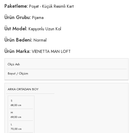
Paketleme:
Poşet - Küçük Resimli Kart
Ürün Grubu:
Pijama
Üst Model:
Kapşonlu Uzun Kol
Ürün Bedeni:
Normal
Ürün Marka:
VİENETTA MAN LOFT
Ölçü Adı
Boyut / Ölçüm
ARKA ORTADAN BOY
S
68,00 cm
M
69,00 cm
L
70,00 cm