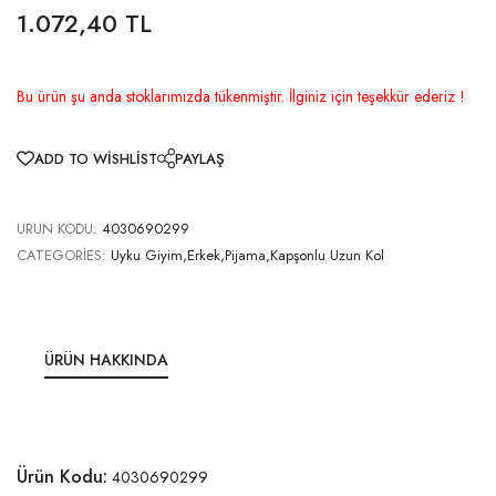
1.072,40 TL
Bu ürün şu anda stoklarımızda tükenmiştir. İlginiz için teşekkür ederiz !
ADD TO WISHLIST
PAYLAŞ
URUN KODU:
4030690299
CATEGORIES:
Uyku Giyim,Erkek,Pijama,Kapşonlu Uzun Kol
ÜRÜN HAKKINDA
Ürün Kodu:
4030690299