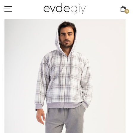
0
KADIN
ERKEK
ÇOCUK
HAKKIMIZDA
İLETIŞIM