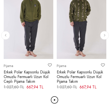
ETEK UCU MANŞETTEN
S
45,00 cm
M
47,00 cm
L
49,00 cm
XL
51,00 cm
2XL
53,00 cm
Pijama
Pijama
3XL
Erkek Polar Kapsonlu Düşük
Erkek Polar Kapsonlu Düşük
55,00 cm
Omuzlu Fermuarlı Uzun Kol
Omuzlu Fermuarlı Uzun Kol
Ceplı Pijama Takım
Pijama Takım
1.027,60 TL
667,94 TL
1.027,60 TL
667,94 TL
KOLEVİ - DÜZ
S
24,50 cm