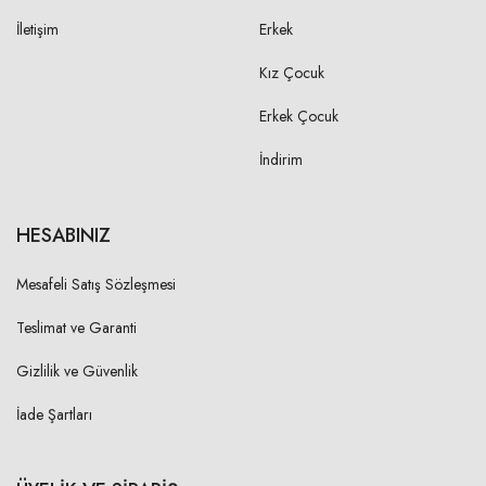
12,00 cm
İletişim
Erkek
3XL
12,50 cm
Kız Çocuk
Erkek Çocuk
KOL BOYU
İndirim
S
51,00 cm
M
HESABINIZ
52,00 cm
L
53,00 cm
Mesafeli Satış Sözleşmesi
XL
54,00 cm
Teslimat ve Garanti
2XL
55,00 cm
Gizlilik ve Güvenlik
3XL
56,00 cm
İade Şartları
ÖN YAKA DÜŞÜKLÜĞÜ-ARKA