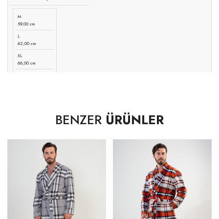
M
59,00 cm
L
62,00 cm
XL
66,00 cm
2XL
70,00 cm
BENZER
ÜRÜNLER
ETEK UCU GENİŞLİĞİ -DÜZ
M
61,00 cm
L
64,00 cm
XL
68,00 cm
2XL
72,00 cm