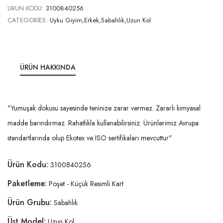
URUN KODU:
3100840256
CATEGORIES:
Uyku Giyim,Erkek,Sabahlık,Uzun Kol
ÜRÜN HAKKINDA
"Yumuşak dokusu sayesinde teninize zarar vermez. Zararlı kimyasal
madde barındırmaz. Rahatlıkla kullanabilirsiniz. Ürünlerimiz Avrupa
standartlarında olup Ekotex ve ISO sertifikaları mevcuttur"
Ürün Kodu:
3100840256
Paketleme:
Poşet - Küçük Resimli Kart
Ürün Grubu:
Sabahlık
Üst Model:
Uzun Kol