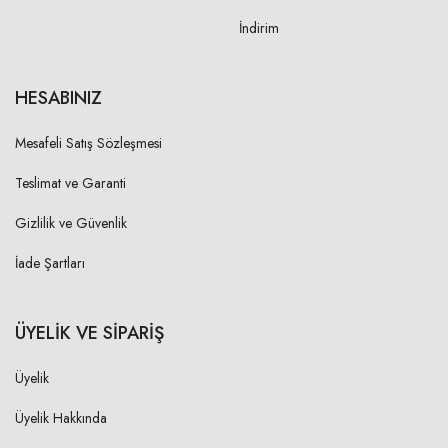
İndirim
2XL
18,00 cm
HESABINIZ
YAKA YÜKSEKLİĞİ
Mesafeli Satış Sözleşmesi
M
16,00 cm
Teslimat ve Garanti
L
16,00 cm
Gizlilik ve Güvenlik
XL
16,00 cm
İade Şartları
2XL
16,00 cm
ÜYELİK VE SİPARİŞ
YAKA AÇIKLIĞI- DİKİŞTEN
DİKİŞE
Üyelik
M
Üyelik Hakkında
18,50 cm