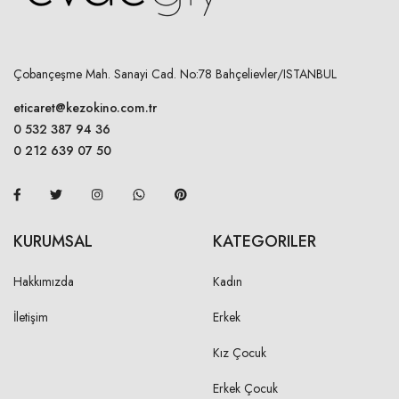
17,00 cm
KOL BOYU
Çobançeşme Mah. Sanayi Cad. No:78 Bahçelievler/ISTANBUL
M
eticaret@kezokino.com.tr
59,00 cm
0 532 387 94 36
L
60,00 cm
0 212 639 07 50
XL
61,00 cm
2XL
63,00 cm
KURUMSAL
KATEGORILER
OMUZ
Hakkımızda
Kadın
İletişim
Erkek
M
15,00 cm
Kız Çocuk
L
16,00 cm
Erkek Çocuk
XL
17,00 cm