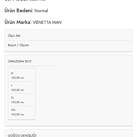
Ürün Bedeni:
Normal
Ürün Marka:
VİENETTA MAN
Ölçü Adı
Boyut / Ölçüm
OMUZDAN BOY
M
120,00 cm
L
120,00 cm
XL
120,00 cm
2XL
120,00 cm
GÖĞÜS GENİŞLİĞİ