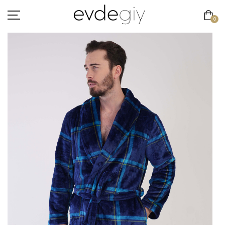
0
KADIN
ERKEK
ÇOCUK
HAKKIMIZDA
İLETIŞIM