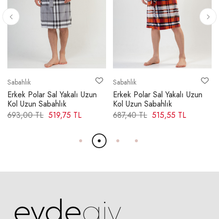
KOLEVİ - DÜZ
M
26,00 cm
L
27,00 cm
XL
Sabahlık
Sabahlık
28,00 cm
Erkek Polar Sal Yakalı Uzun
Erkek Polar Sal Yakalı Uzun
2XL
29,00 cm
Kol Uzun Sabahlık
Kol Uzun Sabahlık
693,00 TL
519,75 TL
687,40 TL
515,55 TL
KOL AĞZI GENİŞLİĞİ
M
15,50 cm
L
16,00 cm
XL
16,50 cm
2XL