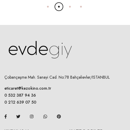
Çobançeşme Mah. Sanayi Cad. No:78 Bahçelievler/ISTANBUL
eticaret@kezokino.com.tr
0 532 387 94 36
0 212 639 07 50