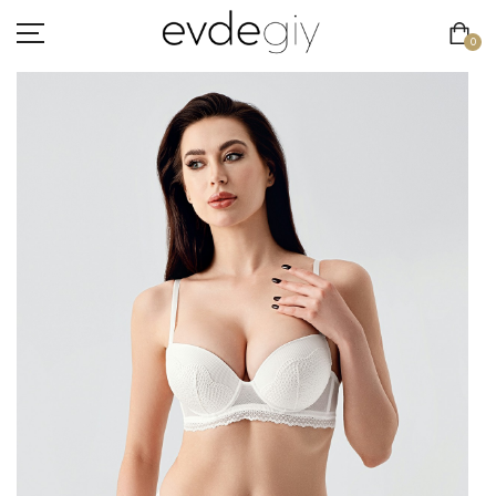
0
KADIN
ERKEK
ÇOCUK
HAKKIMIZDA
İLETIŞIM