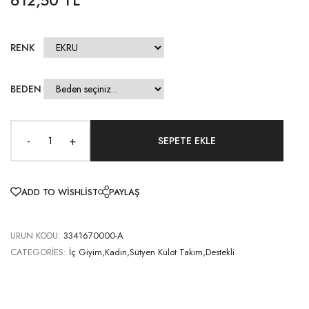
RENK
BEDEN
-
+
ADD TO WISHLIST
PAYLAŞ
URUN KODU:
3341670000-A
CATEGORIES:
İç Giyim,Kadın,Sütyen Külot Takım,Destekli