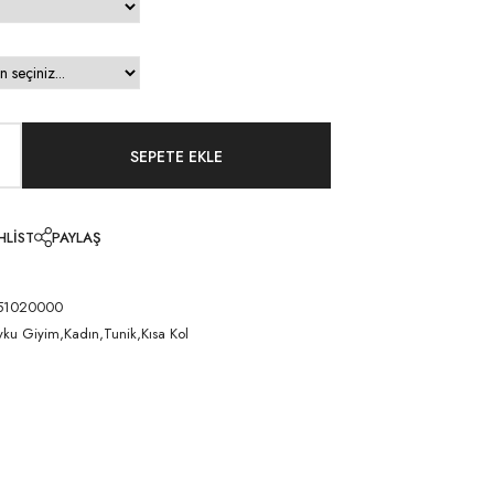
HLIST
PAYLAŞ
51020000
yku Giyim,Kadın,Tunik,Kısa Kol