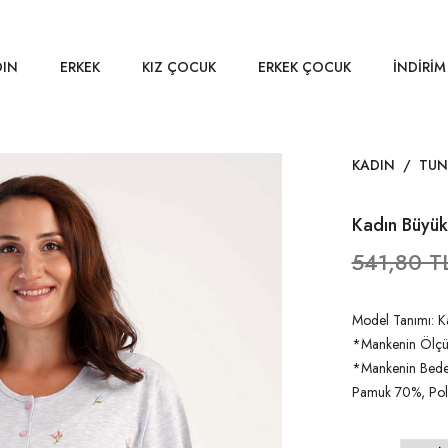
DIN
ERKEK
KIZ ÇOCUK
ERKEK ÇOCUK
İNDİRİM
KADIN
/
TUN
Kadın Büyük
541,80 T
Model Tanımı: Ka
*Mankenin Ölçüle
*Mankenin Beden
Pamuk 70%, Pol