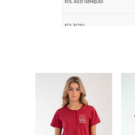
KOL AĞZI GENİŞLİĞİ
KOL BOYU
ÖN YAKA DÜŞÜKLÜĞÜ-ARKA ORTAS
ARKA YAKA DÜŞÜKLÜĞÜ-OMUZ BAŞ
YAKA BİYE ENİ
YAKA AÇIKLIĞI- İÇTEN İÇE