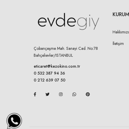
KURUM
Hakkımız
İletişim
Çobançeşme Mah. Sanayi Cad. No:78
Bahçelievler/ISTANBUL
eticaret@kezokino.com.tr
0 532 387 94 36
0 212 639 07 50