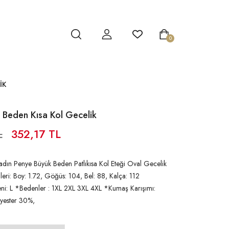
0
IK
 Beden Kısa Kol Gecelik
L
352,17 TL
dın Penye Büyük Beden Patlıkısa Kol Eteği Oval Gecelik
ri: Boy: 1.72, Göğüs: 104, Bel: 88, Kalça: 112
i: L *Bedenler : 1XL 2XL 3XL 4XL *Kumaş Karışımı:
yester 30%,