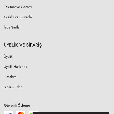
Teslimat ve Garanti
1X
1,00 cm
Gizlilik ve Güvenlik
2X
1,00 cm
İade Şartları
3X
1,00 cm
4X
1,00 cm
ÜYELİK VE SİPARİŞ
Üyelik
YAKA BİYE ENİ
Üyelik Hakkında
1X
1,00 cm
Hesabım
2X
1,00 cm
Sipariş Takip
3X
1,00 cm
4X
1,00 cm
Güvenli Ödeme