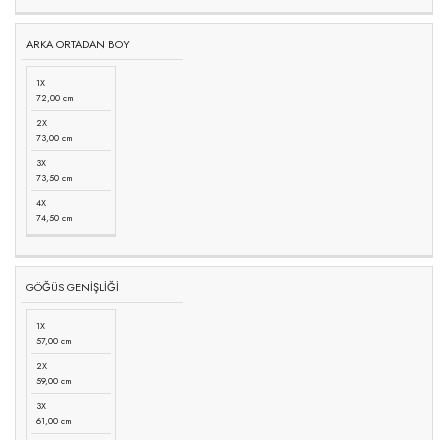
ARKA ORTADAN BOY
1X
72,00 cm
2X
73,00 cm
3X
73,50 cm
4X
74,50 cm
GÖĞÜS GENİŞLİĞİ
1X
57,00 cm
2X
59,00 cm
3X
61,00 cm
4X