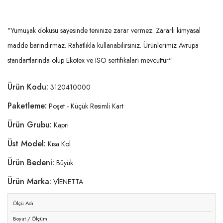
"Yumuşak dokusu sayesinde teninize zarar vermez. Zararlı kimyasal
madde barındırmaz. Rahatlıkla kullanabilirsiniz. Ürünlerimiz Avrupa
standartlarında olup Ekotex ve ISO sertifikaları mevcuttur"
Ürün Kodu:
3120410000
Paketleme:
Poşet - Küçük Resimli Kart
Ürün Grubu:
Kapri
Üst Model:
Kısa Kol
Ürün Bedeni:
Büyük
Ürün Marka:
VİENETTA
Ölçü Adı
Boyut / Ölçüm