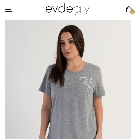
0
KADIN
ERKEK
ÇOCUK
HAKKIMIZDA
İLETIŞIM