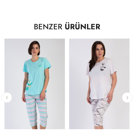
64,00 cm
BENZER
ÜRÜNLER
ETEK UCU GENİŞLİĞİ -DÜZ
1X
62,00 cm
2X
64,00 cm
3X
66,00 cm
4X
69,00 cm
KOLEVİ - DÜZ
1X
24,50 cm
2X
25,50 cm
3X