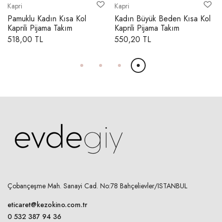
Kapri
Kapri
26,50 cm
Pamuklu Kadın Kısa Kol
Kadın Büyük Beden Kısa Kol
4X
27,00 cm
Kaprili Pijama Takım
Kaprili Pijama Takım
518,00 TL
550,20 TL
KOL AĞZI GENİŞLİĞİ
1X
22,50 cm
2X
23,00 cm
3X
23,00 cm
4X
24,00 cm
KOL BOYU
Çobançeşme Mah. Sanayi Cad. No:78 Bahçelievler/ISTANBUL
1X
eticaret@kezokino.com.tr
17,50 cm
0 532 387 94 36
2X