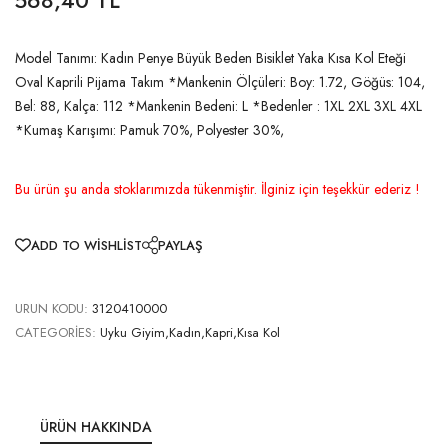
Model Tanımı: Kadın Penye Büyük Beden Bisiklet Yaka Kısa Kol Eteği
Oval Kaprili Pijama Takım *Mankenin Ölçüleri: Boy: 1.72, Göğüs: 104,
Bel: 88, Kalça: 112 *Mankenin Bedeni: L *Bedenler : 1XL 2XL 3XL 4XL
*Kumaş Karışımı: Pamuk 70%, Polyester 30%,
Bu ürün şu anda stoklarımızda tükenmiştir. İlginiz için teşekkür ederiz !
ADD TO WISHLIST
PAYLAŞ
URUN KODU:
3120410000
CATEGORIES:
Uyku Giyim,Kadın,Kapri,Kısa Kol
ÜRÜN HAKKINDA