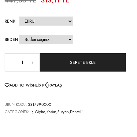
RENK
BEDEN
-
+
ADD TO WISHLIST
PAYLAŞ
URUN KODU:
3317990000
CATEGORIES:
İç Giyim,Kadın,Sütyen,Dantelli