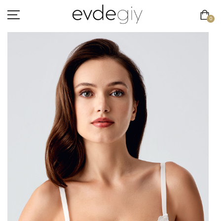
0
KADIN
ERKEK
ÇOCUK
HAKKIMIZDA
İLETIŞIM