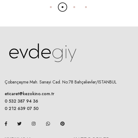
Çobançeşme Mah. Sanayi Cad. No:78 Bahçelievler/ISTANBUL
eticaret@kezokino.com.tr
0 532 387 94 36
0 212 639 07 50