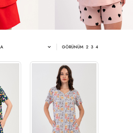
GÖRÜNÜM
2
3
4