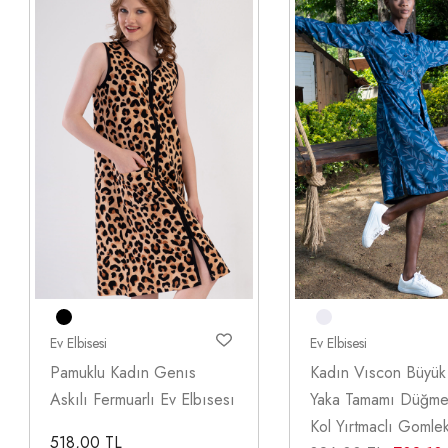
Ev Elbisesi
Ev Elbisesi
Pamuklu Kadın Genıs
Kadın Vıscon Büyü
Askılı Fermuarlı Ev Elbısesı
Yaka Tamamı Düğmel
Kol Yırtmaclı Gomle
518,00 TL