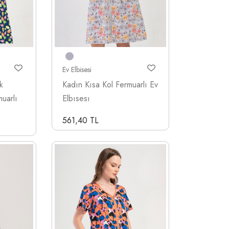
Ev Elbisesi
k
Kadın Kısa Kol Fermuarlı Ev
uarlı
Elbısesı
561,40 TL