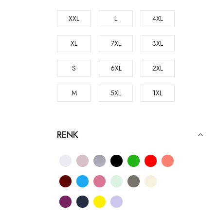
XXL
L
4XL
XL
7XL
3XL
S
6XL
2XL
M
5XL
1XL
RENK