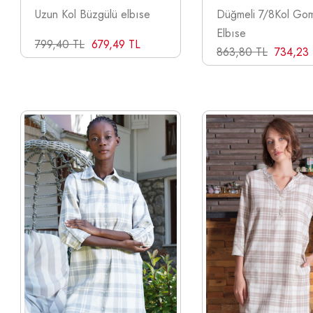
Uzun Kol Büzgülü elbıse
Düğmeli 7/8Kol Gom
Elbıse
799,40 TL
679,49 TL
863,80 TL
734,23