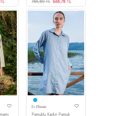
 TL
786,80 TL
668,78 TL
Ev Elbisesi
amamı
Pamuklu Kadın Pamuk