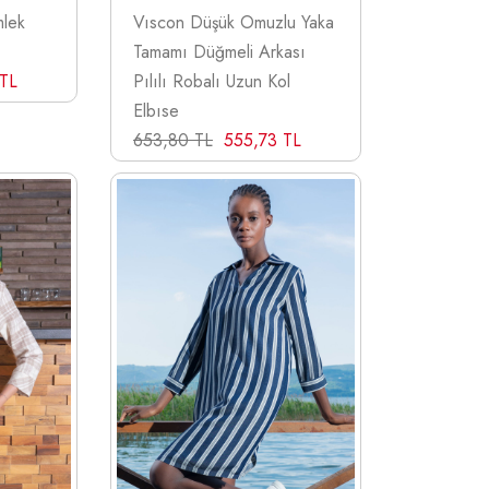
lek
Vıscon Düşük Omuzlu Yaka
Tamamı Düğmeli Arkası
 TL
Pılılı Robalı Uzun Kol
Elbıse
653,80 TL
555,73 TL