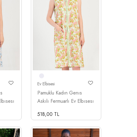
Ev Elbisesi
ıs
Pamuklu Kadın Genıs
Elbısesı
Askılı Fermuarlı Ev Elbısesı
518,00 TL