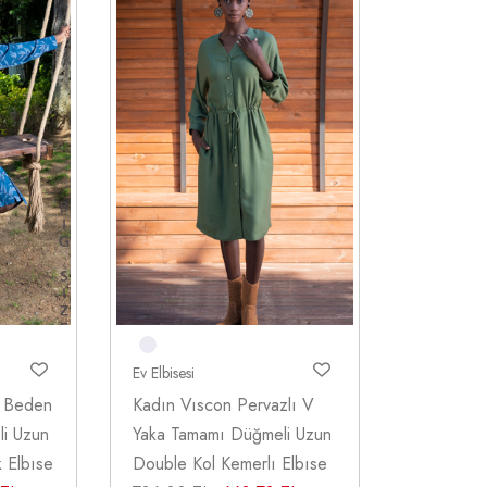
Ev Elbisesi
k Beden
Kadın Vıscon Pervazlı V
i Uzun
Yaka Tamamı Düğmeli Uzun
k Elbıse
Double Kol Kemerlı Elbıse