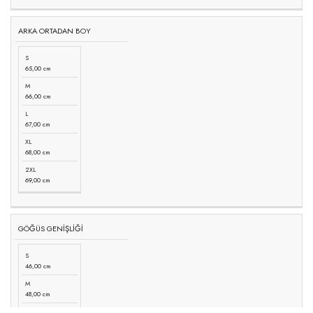
ARKA ORTADAN BOY
S
65,00 cm
M
66,00 cm
L
67,00 cm
XL
68,00 cm
2XL
69,00 cm
GÖĞÜS GENİŞLİĞİ
S
46,00 cm
M
48,00 cm
L