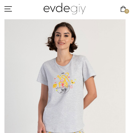
0
KADIN
ERKEK
ÇOCUK
HAKKIMIZDA
İLETIŞIM