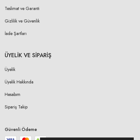
S
10,00 cm
Teslimat ve Garanti
M
10,00 cm
Gizlilik ve Güvenlik
L
11,00 cm
İade Şartları
XL
11,00 cm
2XL
ÜYELİK VE SİPARİŞ
12,00 cm
Üyelik
ARKA YAKA DÜŞÜKLÜĞÜ-
Üyelik Hakkında
OMUZ BAŞINDAN
Hesabım
S
1,00 cm
Sipariş Takip
M
1,00 cm
L
1,00 cm
Güvenli Ödeme
XL
1,00 cm