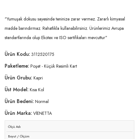
"Yumuşak dokusu sayesinde teninize zarar vermez. Zararlı kimyasal
madde barındırmaz. Rahatlıkla kullanabilirsiniz. Ürünlerimiz Avrupa
standartlarında olup Ekotex ve ISO sertifikaları mevcuttur"
Ürün Kodu:
3112520175
Paketleme:
Poşet - Küçük Resimli Kart
Ürün Grubu:
Kapri
Üst Model:
Kısa Kol
Ürün Bedeni:
Normal
Ürün Marka:
VİENETTA
Ölçü Adı
Boyut / Ölçüm