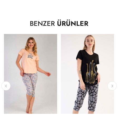
50,00 cm
XL
52,00 cm
BENZER
ÜRÜNLER
2XL
55,00 cm
ETEK UCU GENİŞLİĞİ -DÜZ
S
49,00 cm
M
52,00 cm
L
55,00 cm
XL
57,00 cm
2XL
60,00 cm
KOLEVİ - DÜZ