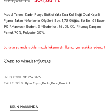
Model Tanımı: Kadın Penye Bisiklet Yaka Kısa Kol Eteği Oval Kaprili
Pijama Takım *Mankenin Ölçüleri: Boy: 1,75 Göğüs: 86 Bel: 61 Basen:
90 *Mankenin Bedeni: S *Bedenler : M L XL XXL *Kumaş Karışımı:
Pamuk 70%, Polyester 30%,
Bu ürün şu anda stoklarımızda tükenmiştir. İlginiz için teşekkür ederiz !
ADD TO WISHLIST
PAYLAŞ
URUN KODU:
3112520175
CATEGORIES:
Uyku Giyim,Kadın,Kapri,Kısa Kol
ÜRÜN HAKKINDA