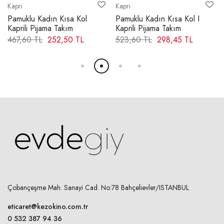
Kapri
Kapri
Pamuklu Kadın Kısa Kol
Pamuklu Kadın Kısa Kol I
S
21,00 cm
Kaprili Pijama Takım
Kaprili Pijama Takım
467,60 TL
252,50 TL
523,60 TL
298,45 TL
M
22,00 cm
L
23,00 cm
XL
24,00 cm
2XL
25,00 cm
KOL AĞZI GENİŞLİĞİ
S
16,00 cm
M
Çobançeşme Mah. Sanayi Cad. No:78 Bahçelievler/ISTANBUL
17,00 cm
L
eticaret@kezokino.com.tr
18,00 cm
0 532 387 94 36
XL