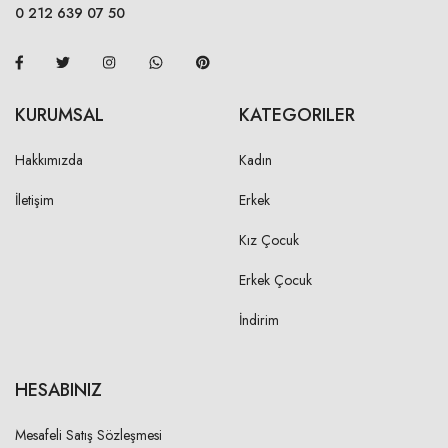
19,00 cm
0 212 639 07 50
2XL
20,00 cm
KURUMSAL
KATEGORILER
KOL BOYU
S
Hakkımızda
Kadın
17,50 cm
M
İletişim
Erkek
18,50 cm
L
Kız Çocuk
19,50 cm
XL
Erkek Çocuk
20,50 cm
2XL
İndirim
21,50 cm
HESABINIZ
ÖN YAKA DÜŞÜKLÜĞÜ-ARKA
ORTASINDAN
Mesafeli Satış Sözleşmesi