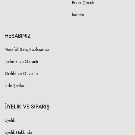
Erkek Çocuk
L
10,50 cm
İndirim
XL
11,00 cm
HESABINIZ
KOL BOYU YAKA MANŞET
DAHİL
Mesafeli Satış Sözleşmesi
S
Teslimat ve Garanti
71,00 cm
M
Gizlilik ve Güvenlik
72,00 cm
L
İade Şartları
73,00 cm
XL
74,00 cm
ÜYELİK VE SİPARİŞ
ÖN YAKA DÜŞÜKLÜĞÜ-ARKA
Üyelik
ORTASINDAN
Üyelik Hakkında