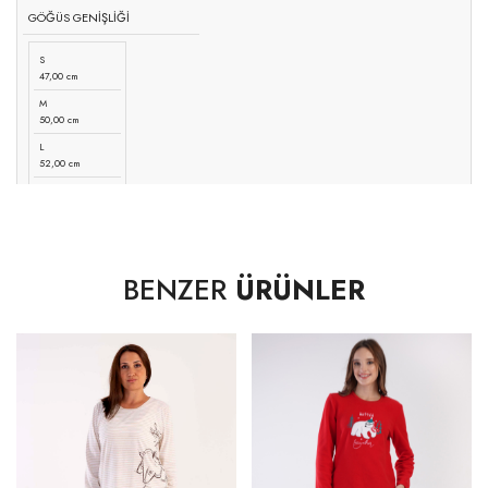
GÖĞÜS GENİŞLİĞİ
S
47,00 cm
M
50,00 cm
L
52,00 cm
XL
55,00 cm
BENZER
ÜRÜNLER
BEL GENİŞLİĞİ
S
44,00 cm
M
47,00 cm
L
49,00 cm
XL
52,00 cm