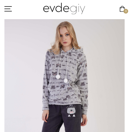
0
KADIN
ERKEK
ÇOCUK
HAKKIMIZDA
İLETIŞIM