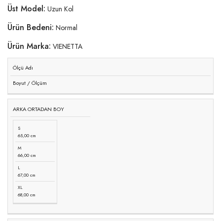
Üst Model:
Uzun Kol
Ürün Bedeni:
Normal
Ürün Marka:
VIENETTA
Ölçü Adı
Boyut / Ölçüm
ARKA ORTADAN BOY
S
65,00 cm
M
66,00 cm
L
67,00 cm
XL
68,00 cm