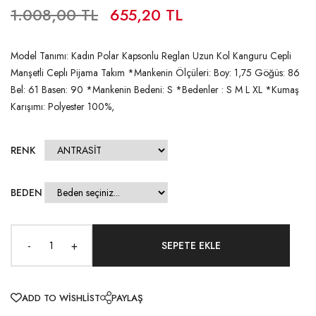
1.008,00 TL
655,20 TL
Model Tanımı: Kadın Polar Kapsonlu Reglan Uzun Kol Kanguru Cepli
Manşetli Ceplı Pijama Takım *Mankenin Ölçüleri: Boy: 1,75 Göğüs: 86
Bel: 61 Basen: 90 *Mankenin Bedeni: S *Bedenler : S M L XL *Kumaş
Karışımı: Polyester 100%,
RENK
BEDEN
-
+
ADD TO WISHLIST
PAYLAŞ