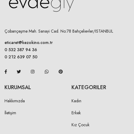
XL
26,00 cm
ARKA REGLAN
Çobançeşme Mah. Sanayi Cad. No:78 Bahçelievler/ISTANBUL
S
eticaret@kezokino.com.tr
29,50 cm
0 532 387 94 36
M
30,50 cm
0 212 639 07 50
L
31,50 cm
XL
32,50 cm
KURUMSAL
KATEGORILER
KOL AĞZI MANŞETTEN
Hakkımızda
Kadın
İletişim
Erkek
S
9,50 cm
Kız Çocuk
M
10,00 cm