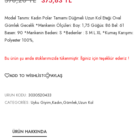
Model Tanımı: Kadın Polar Tamamı Düğmeli Uzun Kol Eteği Oval
Gömlek Gecelik *Mankenin Ölçüleri: Boy: 1,75 Göğüs: 86 Bel: 61
Basen: 90 *Mankenin Bedeni: S *Bedenler : S M L XL *Kumaş Karışımı:
Polyester 100%,
Bu ürün şu anda stoklarımızda tükenmiştir. İlginiz için teşekkür ederiz !
ADD TO WISHLIST
PAYLAŞ
URUN KODU:
3030520433
CATEGORIES:
Uyku Giyim,Kadın,Gömlek,Uzun Kol
ÜRÜN HAKKINDA