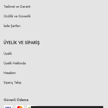
Teslimat ve Garanti
S
2,00 cm
Gizlilik ve Güvenlik
M
2,00 cm
İade Şartları
L
2,00 cm
XL
2,00 cm
ÜYELİK VE SİPARİŞ
Üyelik
YAKA YÜKSEKLİGİ
Üyelik Hakkında
S
8,00 cm
Hesabım
M
8,00 cm
Sipariş Takip
L
8,00 cm
XL
8,00 cm
Güvenli Ödeme