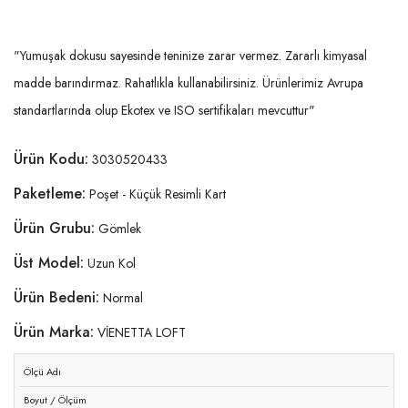
"Yumuşak dokusu sayesinde teninize zarar vermez. Zararlı kimyasal
madde barındırmaz. Rahatlıkla kullanabilirsiniz. Ürünlerimiz Avrupa
standartlarında olup Ekotex ve ISO sertifikaları mevcuttur"
Ürün Kodu:
3030520433
Paketleme:
Poşet - Küçük Resimli Kart
Ürün Grubu:
Gömlek
Üst Model:
Uzun Kol
Ürün Bedeni:
Normal
Ürün Marka:
VİENETTA LOFT
Ölçü Adı
Boyut / Ölçüm