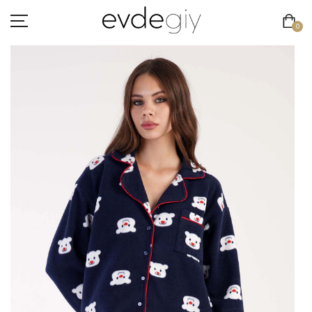
0
KADIN
ERKEK
ÇOCUK
HAKKIMIZDA
İLETIŞIM