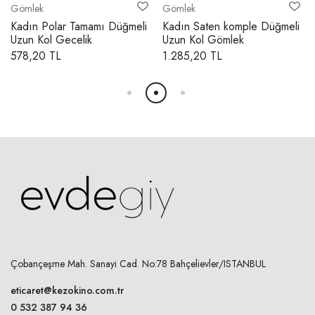
Gömlek
Gömlek
24,00 cm
Kadın Polar Tamamı Düğmeli
Kadın Saten komple Düğmeli
XL
25,00 cm
Uzun Kol Gecelik
Uzun Kol Gömlek
578,20 TL
1.285,20 TL
KOL AĞZI GENİŞLİĞİ
S
13,50 cm
M
14,00 cm
L
14,50 cm
XL
15,00 cm
KOL BOYU
Çobançeşme Mah. Sanayi Cad. No:78 Bahçelievler/ISTANBUL
S
eticaret@kezokino.com.tr
53,00 cm
0 532 387 94 36
M