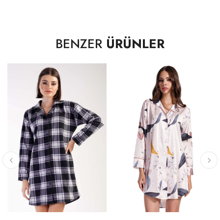
61,00 cm
BENZER
ÜRÜNLER
ETEK UCU GENİŞLİĞİ -DÜZ
S
55,00 cm
M
57,00 cm
L
59,00 cm
XL
62,00 cm
KOLEVİ - DÜZ
S
22,00 cm
M
23,00 cm
L