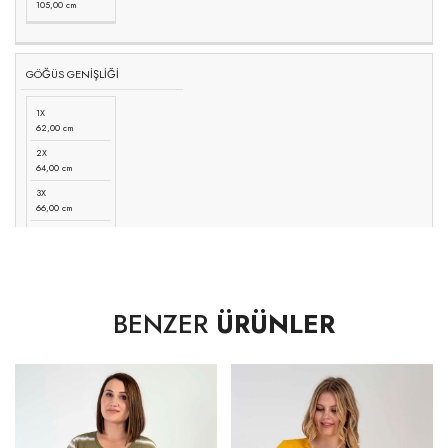
105,00 cm
GÖĞÜS GENİŞLİĞİ
1X
62,00 cm
2X
64,00 cm
3X
66,00 cm
4X
68,00 cm
BENZER
ÜRÜNLER
ETEK UCU GENİŞLİĞİ -DÜZ
1X
69,00 cm
2X
71,00 cm
3X