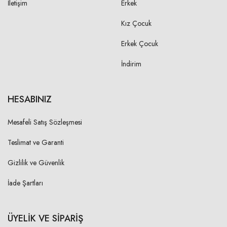
İletişim
Erkek
1X
15,00 cm
Kız Çocuk
2X
15,00 cm
Erkek Çocuk
3X
16,00 cm
İndirim
4X
16,00 cm
HESABINIZ
ARKA YAKA DÜŞÜKLÜĞÜ-
OMUZ BAŞINDAN
Mesafeli Satış Sözleşmesi
1X
Teslimat ve Garanti
1,00 cm
2X
Gizlilik ve Güvenlik
1,00 cm
3X
İade Şartları
1,00 cm
4X
1,00 cm
ÜYELİK VE SİPARİŞ