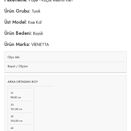
Ürün Grubu:
Tunik
Üst Model:
Kısa Kol
Ürün Bedeni:
Büyük
Ürün Marka:
VİENETTA
Ölçü Adı
Boyut / Ölçüm
ARKA ORTADAN BOY
1X
99,00 cm
2X
101,00 cm
3X
103,00 cm
4X