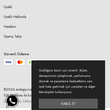
YAKA BİYE ENİ
Üyelik
1X
Üyelik Hakkında
1,00 cm
2X
Hesabım
1,00 cm
3X
Sipariş Takip
1,00 cm
4X
1,00 cm
Güvenli Ödeme
YAKA AÇIKLIĞI- İÇTEN İÇE
Gizliliğiniz bizim için önemli. Bizler,
1X
deneyiminizi iyileştirmek, performansı
22,00 cm
ölçmek ve pazarlama faaliyetlerini size
2X
özel hale getirmek için çerezleri ve diğer
22,50 cm
©2024 evdegiy.com Tüm hakları saklıdır. Kredi kartı bilgileriniz 256bit
teknolojileri kullanıyoruz.
3X
SSL sertifikası ile korunmaktadır.
22,50 cm
Designed By Zeliha Acer
KABUL ET
4X
23,00 cm