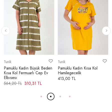
73,00 cm
4X
75,00 cm
KOLEVİ - DÜZ
1X
26,50 cm
2X
27,50 cm
3X
Tunik
Tunik
28,50 cm
Pamuklu Kadın Büyük Beden
Pamuklu Kadın Kısa Kol
4X
29,50 cm
Kısa Kol Fermuarlı Cep Ev
Hamilegecelik
Elbısesı
413,00 TL
564,20 TL
310,31 TL
KOL AĞZI GENİŞLİĞİ
1X
23,00 cm
2X