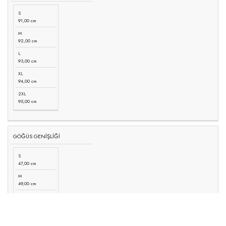
S
91,00 cm
M
92,00 cm
L
93,00 cm
XL
94,00 cm
2XL
95,00 cm
GÖĞÜS GENİŞLİĞİ
S
47,00 cm
M
49,00 cm
L
51,00 cm
XL
53,00 cm