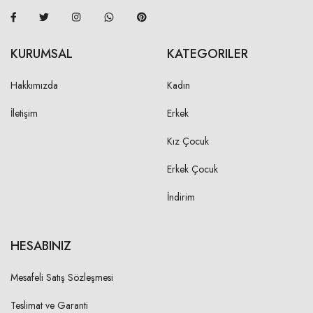
KOLEVİ - DÜZ
KURUMSAL
KATEGORILER
S
20,50 cm
Hakkımızda
Kadın
M
21,50 cm
İletişim
Erkek
L
22,50 cm
Kız Çocuk
XL
23,50 cm
Erkek Çocuk
2XL
24,50 cm
İndirim
KOL AĞZI GENİŞLİĞİ
HESABINIZ
S
Mesafeli Satış Sözleşmesi
17,00 cm
M
Teslimat ve Garanti
18,00 cm