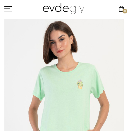
0
KADIN
ERKEK
ÇOCUK
HAKKIMIZDA
İLETIŞIM