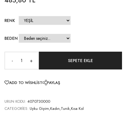
RENK
BEDEN
-
+
ADD TO WISHLIST
PAYLAŞ
URUN KODU:
4070730000
CATEGORIES:
Uyku Giyim,Kadın,Tunik,Kısa Kol