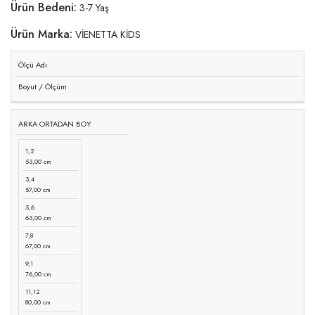
Ürün Bedeni:
3-7 Yaş
Ürün Marka:
VİENETTA KİDS
Ölçü Adı
Boyut / Ölçüm
ARKA ORTADAN BOY
1,2
53,00 cm
3,4
57,00 cm
5,6
63,00 cm
7,8
67,00 cm
9,1
76,00 cm
11,12
80,00 cm