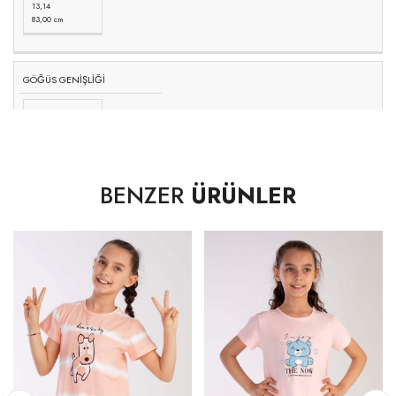
13,14
83,00 cm
GÖĞÜS GENİŞLİĞİ
1,2
27,00 cm
3,4
29,00 cm
BENZER
ÜRÜNLER
5,6
31,00 cm
7,8
34,00 cm
9,1
37,00 cm
11,12
40,00 cm
13,14
43,00 cm