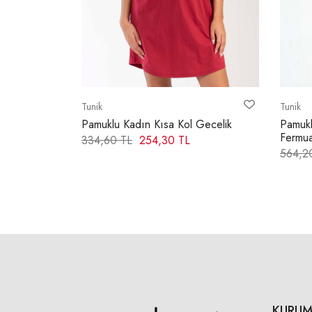
Tunik
Tunik
unik
Pamuklu Kadın Kısa Kol Gecelik
Pamukl
Fermua
334,60 TL
254,30 TL
564,2
KURUM