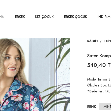
DIN
ERKEK
KIZ ÇOCUK
ERKEK ÇOCUK
İNDİRİM
KADIN
/
TUN
Saten Komp
540,40 T
Model Tanımı: 
Ölçüleri: Boy: 1
*Bedenler : 1XL
RENK