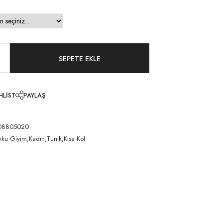
HLIST
PAYLAŞ
08805020
yku Giyim,Kadın,Tunik,Kısa Kol