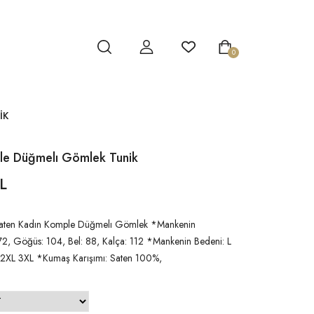
0
IK
le Düğmelı Gömlek Tunik
L
Saten Kadın Komple Düğmelı Gömlek *Mankenin
.72, Göğüs: 104, Bel: 88, Kalça: 112 *Mankenin Bedeni: L
 2XL 3XL *Kumaş Karışımı: Saten 100%,