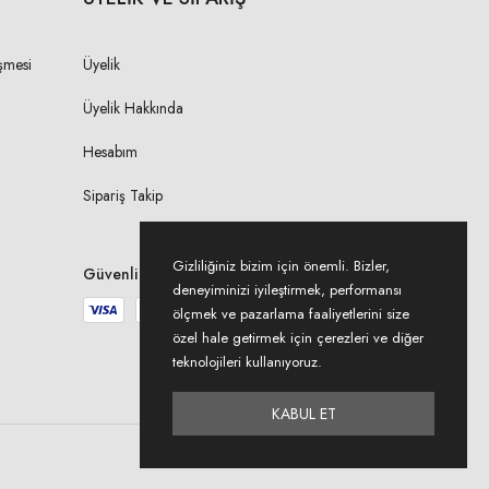
şmesi
Üyelik
Üyelik Hakkında
Hesabım
Sipariş Takip
Gizliliğiniz bizim için önemli. Bizler,
Güvenli Ödeme
deneyiminizi iyileştirmek, performansı
ölçmek ve pazarlama faaliyetlerini size
özel hale getirmek için çerezleri ve diğer
teknolojileri kullanıyoruz.
KABUL ET
Designed By Zeliha Acer