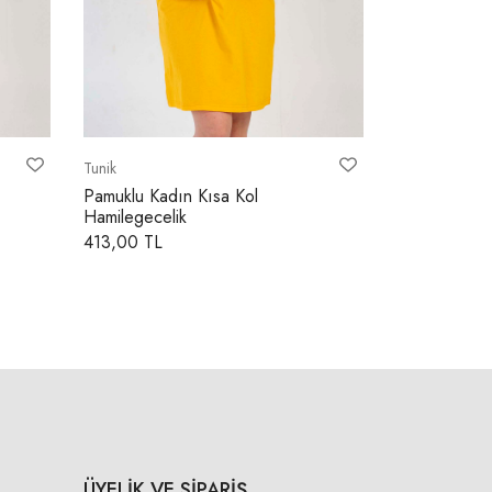
Tunik
Tunik
Pamuklu Kadın Kısa Kol
Saten kadın
Hamilegecelik
Dantelli Gece
413,00 TL
828,80 TL
ÜYELİK VE SİPARİŞ