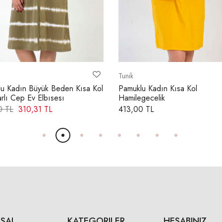
Tunik
u Kadın Büyük Beden Kısa Kol
Pamuklu Kadın Kısa Kol
rlı Cep Ev Elbısesı
Hamilegecelik
0 TL
310,31 TL
413,00 TL
SAL
KATEGORILER
HESABINIZ