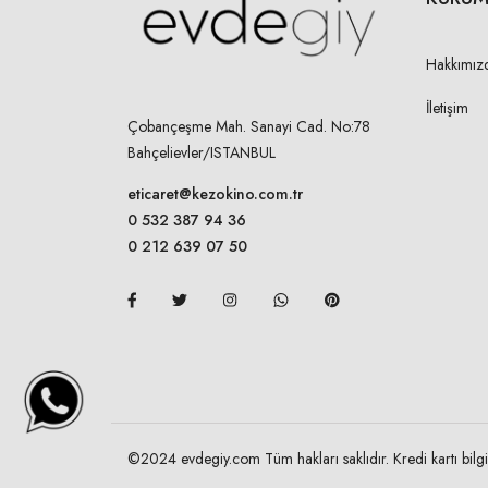
Hakkımız
İletişim
Çobançeşme Mah. Sanayi Cad. No:78
Bahçelievler/ISTANBUL
eticaret@kezokino.com.tr
0 532 387 94 36
0 212 639 07 50
©2024 evdegiy.com Tüm hakları saklıdır. Kredi kartı bilgil