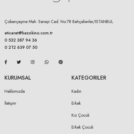
Çobançeşme Mah. Sanayi Cad. No:78 Bahçelievler/ISTANBUL
eticaret@kezokino.com.tr
0 532 387 94 36
0 212 639 07 50
KURUMSAL
KATEGORILER
Hakkımızda
Kadın
İletişim
Erkek
Kız Çocuk
Erkek Çocuk