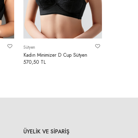
Sütyen
Sütyen
Kadın Minimizer C Cup Sütyen
Kadın Minim
525,70 TL
428,40 TL
ÜYELİK VE SİPARİŞ