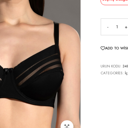
-
+
ADD TO WIS
URUN KODU:
34
CATEGORIES:
İ