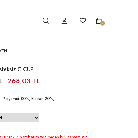
0
YEN
teksiz C CUP
L
268,03 TL
: Polyamid 80%, Elastan 20%,
z renk için stoklarımızda beden bulunamamıştır.