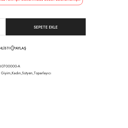
HLIST
PAYLAŞ
80700000-A
ç Giyim,Kadın,Sütyen,Toparlayıcı