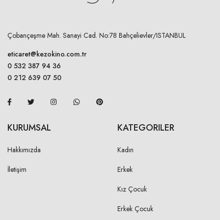
Çobançeşme Mah. Sanayi Cad. No:78 Bahçelievler/ISTANBUL
eticaret@kezokino.com.tr
0 532 387 94 36
0 212 639 07 50
KURUMSAL
KATEGORILER
Hakkımızda
Kadın
İletişim
Erkek
Kız Çocuk
Erkek Çocuk