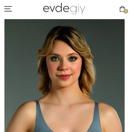
0
KADIN
ERKEK
ÇOCUK
HAKKIMIZDA
İLETIŞIM