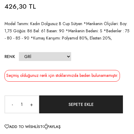
426,30 TL
Model Tanımı: Kadın Dolgusuz B Cup Sütyen *Mankenin Ölçüleri: Boy:
1,75 Göğüs: 86 Bel: 61 Basen: 90 *Mankenin Bedeni: S *Bedenler : 75
- 80 - 85 - 90 *Kumaş Karışımı: Polyamıd 80%, Elastan 20%,
RENK
Seçmiş olduğunuz renk için stoklarımızda beden bulunamamıştır.
-
+
ADD TO WISHLIST
PAYLAŞ