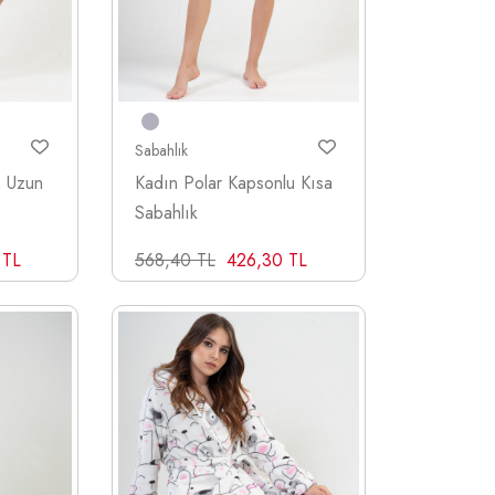
Sabahlık
a Uzun
Kadın Polar Kapsonlu Kısa
Sabahlık
 TL
568,40 TL
426,30 TL