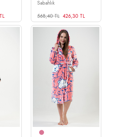
Sabahlık
TL
568,40 TL
426,30 TL