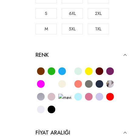
S
6XL
2XL
M
5XL
1XL
RENK
FIYAT ARALIĞI