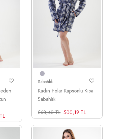
Sabahlık
Beden
Kadın Polar Kapsonlu Kısa
zun
Sabahlık
568,40 TL
500,19 TL
 TL