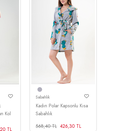
Sabahlık
k
Kadın Polar Kapsonlu Kısa
n Kol
Sabahlık
568,40 TL
426,30 TL
,20 TL