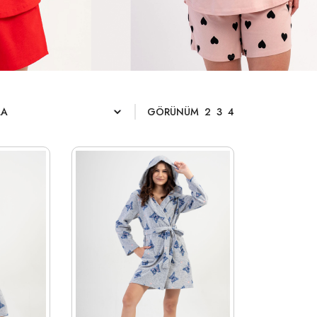
GÖRÜNÜM
2
3
4