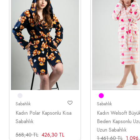
Sabahlık
Sabahlık
Kadın Polar Kapsonlu Kısa
Kadın Welsoft Büyü
Sabahlık
Beden Kapsonlu Uzu
Uzun Sabahlık
568,40 TL
426,30 TL
1.461,60 TL
1.096