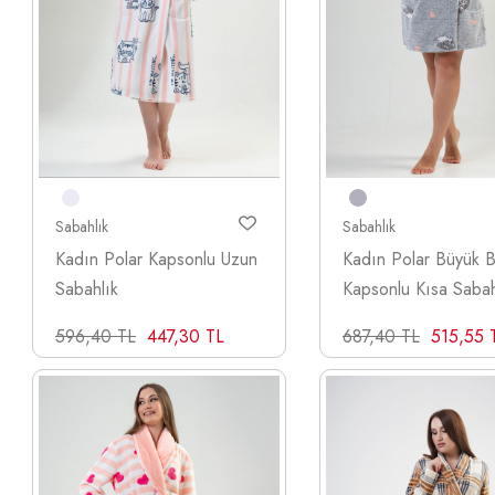
Sabahlık
Sabahlık
Kadın Polar Kapsonlu Uzun
Kadın Polar Büyük 
Sabahlık
Kapsonlu Kısa Sabah
596,40 TL
447,30 TL
687,40 TL
515,55 