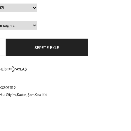
HLIST
PAYLAŞ
00207519
yku Giyim,Kadın,Şort,Kısa Kol