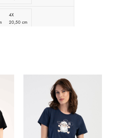
4X
m
20,50 cm
4X
m
16,00 cm
4X
1,00 cm
4X
1,00 cm
4X
m
19,00 cm
4X