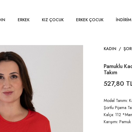
DIN
ERKEK
KIZ ÇOCUK
ERKEK ÇOCUK
İNDİRİM
KADIN
/
ŞOR
Pamuklu Kad
Takım
527,80 T
Model Tanımı: Ka
Şortlu Pijama Ta
Kalça: 112 *Man
Karışımı: Pamuk