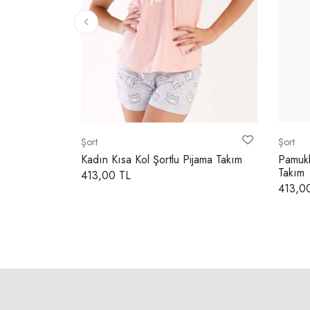
OMUZ YAKA DAHİL
ŞORT
BASEN GENİŞLİĞİ ÖN AGDAN 10CM 
Şort
Şort
 Kol Şortlu
Kadın Kısa Kol Şortlu Pijama Takım
Pamukl
BALDIR GENİŞLİĞİ DİKİŞTEN DİKİŞE
Takım
413,00 TL
413,0
ÖN AĞ UZUNLUĞU- KMR DAHİL
ARKA AĞ UZUNLUĞU- KMR DAHİL