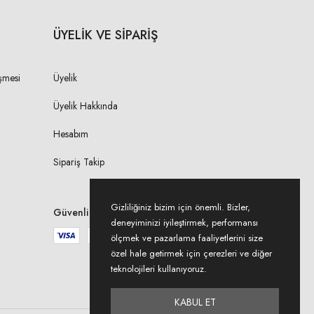
4X
cm
47,00 cm
ÜYELİK VE SİPARİŞ
4X
şmesi
Üyelik
m
19,50 cm
Üyelik Hakkında
4X
Hesabım
m
39,00 cm
Sipariş Takip
4X
m
4,00 cm
Gizliliğiniz bizim için önemli. Bizler,
Güvenli Ödeme
deneyiminizi iyileştirmek, performansı
4X
ölçmek ve pazarlama faaliyetlerini size
cm
45,00 cm
özel hale getirmek için çerezleri ve diğer
teknolojileri kullanıyoruz.
4X
KABUL ET
150,00