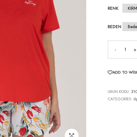
RENK
BEDEN
-
+
ADD TO WIS
URUN KODU:
31
CATEGORIES:
U