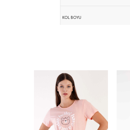
KOL BOYU
ÖN YAKA DÜŞÜKLÜĞÜ-ARKA ORTAS
ARKA YAKA DÜŞÜKLÜĞÜ
YAKA BİYE ENİ
YAKA AÇIKLIĞI- İÇTEN İÇE