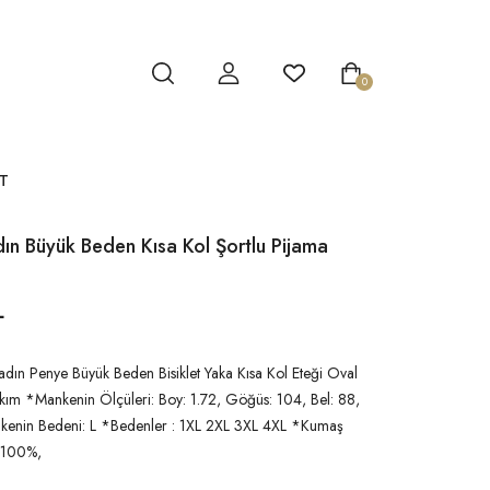
0
T
ın Büyük Beden Kısa Kol Şortlu Pijama
L
dın Penye Büyük Beden Bisiklet Yaka Kısa Kol Eteği Oval
kım *Mankenin Ölçüleri: Boy: 1.72, Göğüs: 104, Bel: 88,
kenin Bedeni: L *Bedenler : 1XL 2XL 3XL 4XL *Kumaş
 100%,