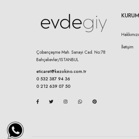
YAN BOY-KMR DAHİL
KURUM
Hakkımız
İÇ BOY
İletişim
Çobançeşme Mah. Sanayi Cad. No:78
PAÇA GENİŞLİĞİ
Bahçelievler/ISTANBUL
eticaret@kezokino.com.tr
0 532 387 94 36
KEMER YÜKSEKLİĞİ
0 212 639 07 50
KEMER ENİ
KORDON BOYU