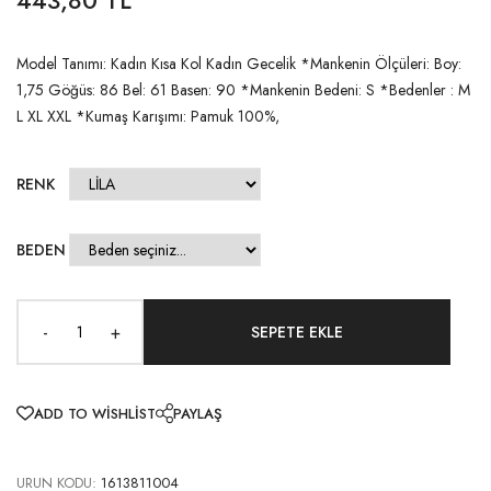
Model Tanımı: Kadın Kısa Kol Kadın Gecelik *Mankenin Ölçüleri: Boy:
1,75 Göğüs: 86 Bel: 61 Basen: 90 *Mankenin Bedeni: S *Bedenler : M
L XL XXL *Kumaş Karışımı: Pamuk 100%,
RENK
BEDEN
-
+
ADD TO WISHLIST
PAYLAŞ
URUN KODU:
1613811004