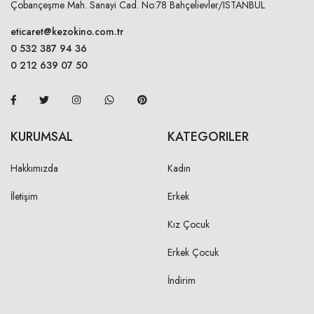
Çobançeşme Mah. Sanayi Cad. No:78 Bahçelievler/ISTANBUL
eticaret@kezokino.com.tr
0 532 387 94 36
0 212 639 07 50
KURUMSAL
KATEGORILER
Hakkımızda
Kadın
İletişim
Erkek
Kız Çocuk
Erkek Çocuk
İndirim