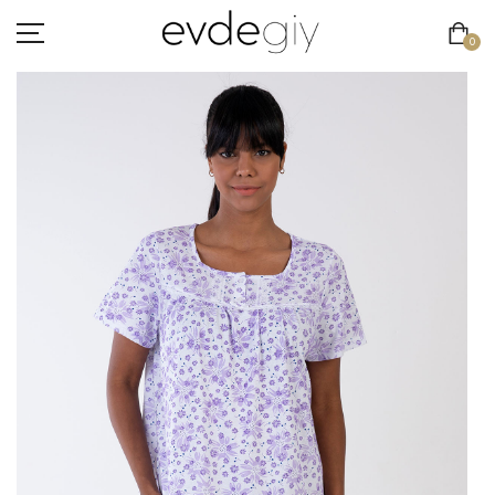
0
KADIN
ERKEK
ÇOCUK
HAKKIMIZDA
İLETIŞIM