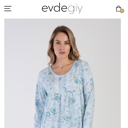
0
KADIN
ERKEK
ÇOCUK
HAKKIMIZDA
İLETIŞIM