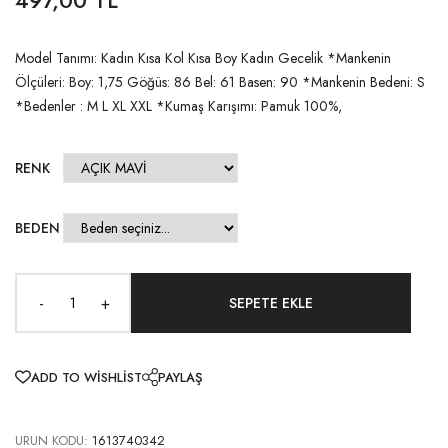
Model Tanımı: Kadın Kısa Kol Kısa Boy Kadın Gecelik *Mankenin
Ölçüleri: Boy: 1,75 Göğüs: 86 Bel: 61 Basen: 90 *Mankenin Bedeni: S
*Bedenler : M L XL XXL *Kumaş Karışımı: Pamuk 100%,
RENK
BEDEN
-
+
ADD TO WISHLIST
PAYLAŞ
URUN KODU:
1613740342