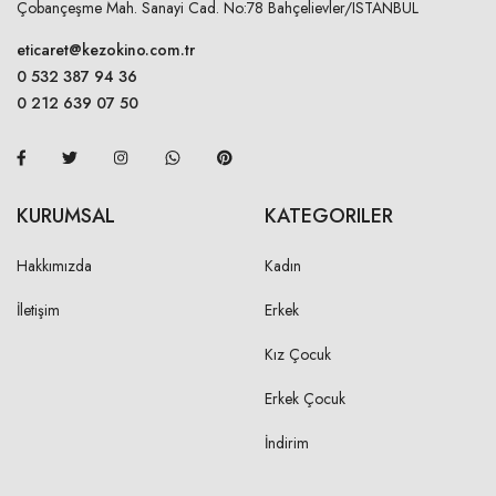
Çobançeşme Mah. Sanayi Cad. No:78 Bahçelievler/ISTANBUL
eticaret@kezokino.com.tr
0 532 387 94 36
0 212 639 07 50
KURUMSAL
KATEGORILER
Hakkımızda
Kadın
İletişim
Erkek
Kız Çocuk
Erkek Çocuk
İndirim